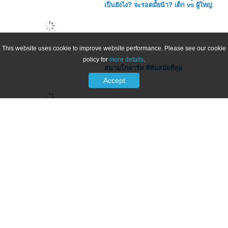
เป็นยังไง? จะรอดมั้ยน้า? เด็ก vs ผู้ใหญ่
This website uses cookie to improve website performance. Please see our cookie
policy for
more details
.
สนามโกคาร์ท ที่ทันสมัยที่สุด
Accept
泰曼谷飆速電動卡丁車 全南亞最大室外場
地｜ 17Video旅遊 ｜17VIDEO｜Impact
Speed Park the most exciting activtis...
ขับโกคาร์ท ครั้งแรกในชีวิตที่ IMPACT
Speed Park พี่ฟิล์ม น้องฟิวส์ Happy
Channel