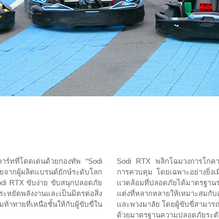
์ทที่โดดเด่นด้วยกองทัพ “Sodi
Sodi RTX พลิกโฉมวงการโกคาร์ท
กผู้ผลิตแบรนด์ยักษ์ระดับโลก
การควบคุม โดยเฉพาะอย่างยิ่งเม
odi RTX ขับง่าย ขับสนุกปลอดภัย
แวดล้อมที่ปลอดภัยได้มาตรฐา
หยัดพลังงานและเป็นมิตรต่อสิ่ง
แต่งที่หลากหลายให้เหมาะสมกับสร
ยที่เหนือชั้นให้กับผู้ขับขี่ใน
และพวงมาลัย โดยผู้ขับขี่สามารถปร
ด้วยมาตรฐานความปลอดภัยระดับ