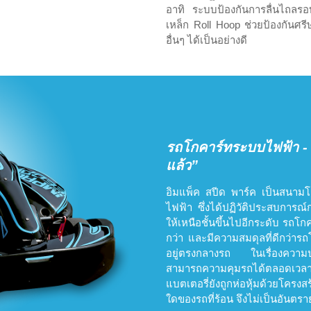
อาทิ ระบบป้องกันการลื่นไถลรอบ
เหล็ก Roll Hoop ช่วยป้องกันศรี
อื่นๆ ได้เป็นอย่างดี
รถโกคาร์ทระบบไฟฟ้า - 
แล้ว”
อิมแพ็ค สปีด พาร์ค เป็นสนาม
ไฟฟ้า ซึ่งได้ปฏิวัติประสบการณ
ให้เหนือชั้นขึ้นไปอีกระดับ รถโ
กว่า และมีความสมดุลที่ดีกว่ารถโก
อยู่ตรงกลางรถ ในเรื่องความ
สามารถความคุมรถได้ตลอดเวลาเมื
แบตเตอรี่ยังถูกห่อหุ้มด้วยโครงส
ใดของรถที่ร้อน จึงไม่เป็นอันตรายแ