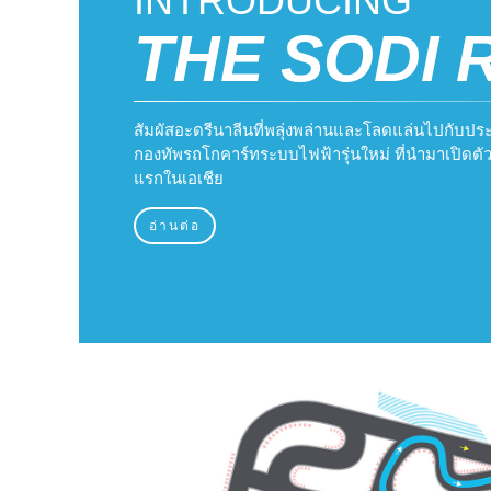
INTRODUCING
THE SODI 
สัมผัสอะดรีนาลีนที่พลุ่งพล่านและโลดแล่นไปกับประส
กองทัพรถโกคาร์ทระบบไฟฟ้ารุ่นใหม่ ที่นำมาเปิดตัวท
แรกในเอเชีย
อ่านต่อ