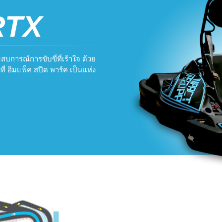
RTX
บการณ์การขับขี่ที่เร้าใจ ด้วย
ี่ อิมแพ็ค สปีด พาร์ค เป็นแห่ง