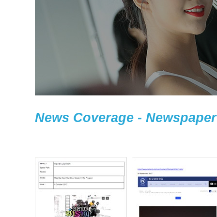
News Coverage - Newspaper 