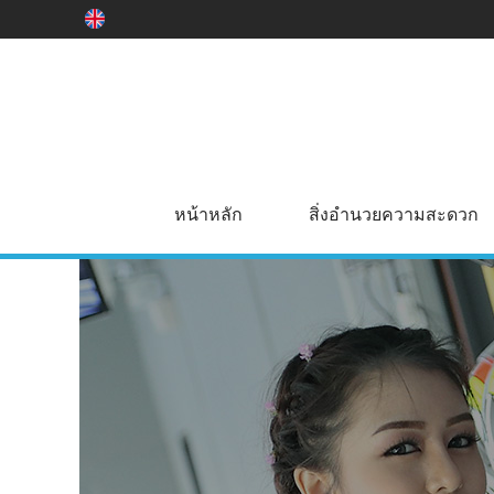
หน้าหลัก
สิ่งอำนวยความสะดวก