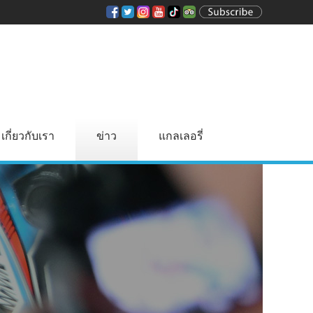
เกี่ยวกับเรา
ข่าว
แกลเลอรี่