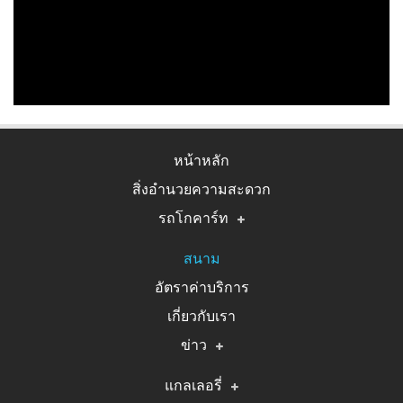
หน้าหลัก
สิ่งอำนวยความสะดวก
รถโกคาร์ท
รถโกคาร์ทระบบไฟฟ้า
สนาม
อัตราค่าบริการ
รถโกคาร์ทระบบน้ำมัน
เกี่ยวกับเรา
รถโกคาร์ท 2 ที่นั่ง
ข่าว
ข่าวประชาสัมพันธ์
แกลเลอรี่